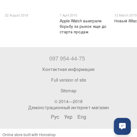
22 August 2018
7 April 2015
12 March 2015
Apple Watch выиграли
Новый iMac
борьбу за рынок еще до
старта продаж
097 954-44-75
Контактная информация
Full version of site
Sitemap
© 2014—2018
Демонстрационный интернет-магазин
Рус
Укр
Eng
Online store built with Horoshop