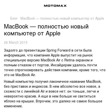
Блог
MacBook — полностью новый компьютер от Apple
MacBook — полностью новый
компьютер от Apple
26 March 2015
Задолго до презентации Spring Forward в сети была
информация, что компания Apple выпустит на рынок
специальную версию MacBook Air с Retina-экраном и
полным отказом от портов. Инсайдерам удалось почти
точно спрогнозировать действия компании, кроме того, что
это не MacBook Air.
Новый компьютер получил лаконичное название MacBook,
без приставок и индексов. В нем абсолютно все новое, а
схожести с линейкой Air и вовсе нет: он тоньше, легче и
невероятно красив. А еще в нем больше не светиться
яблоко на крышке. Впрочем, это далеко не самое большое
изменение.