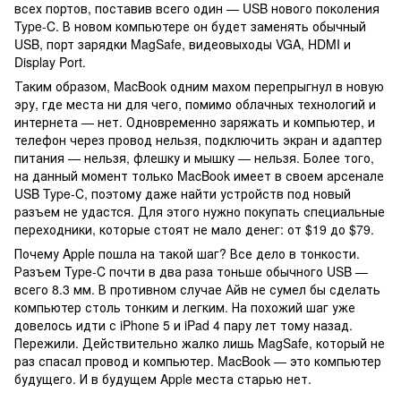
всех портов, поставив всего один — USB нового поколения
Type-C. В новом компьютере он будет заменять обычный
USB, порт зарядки MagSafe, видеовыходы VGA, HDMI и
Display Port.
Таким образом, MacBook одним махом перепрыгнул в новую
эру, где места ни для чего, помимо облачных технологий и
интернета — нет. Одновременно заряжать и компьютер, и
телефон через провод нельзя, подключить экран и адаптер
питания — нельзя, флешку и мышку — нельзя. Более того,
на данный момент только MacBook имеет в своем арсенале
USB Type-C, поэтому даже найти устройств под новый
разъем не удастся. Для этого нужно покупать специальные
переходники, которые стоят не мало денег: от $19 до $79.
Почему Apple пошла на такой шаг? Все дело в тонкости.
Разъем Type-C почти в два раза тоньше обычного USB —
всего 8.3 мм. В противном случае Айв не сумел бы сделать
компьютер столь тонким и легким. На похожий шаг уже
довелось идти с iPhone 5 и iPad 4 пару лет тому назад.
Пережили. Действительно жалко лишь MagSafe, который не
раз спасал провод и компьютер. MacBook — это компьютер
будущего. И в будущем Apple места старью нет.