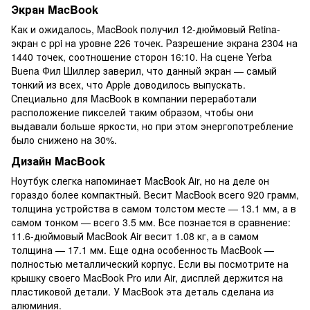
Экран MacBook
Как и ожидалось, MacBook получил 12-дюймовый Retina-
экран с ppi на уровне 226 точек. Разрешение экрана 2304 на
1440 точек, соотношение сторон 16:10. На сцене Yerba
Buena Фил Шиллер заверил, что данный экран — самый
тонкий из всех, что Apple доводилось выпускать.
Специально для MacBook в компании переработали
расположение пикселей таким образом, чтобы они
выдавали больше яркости, но при этом энергопотребление
было снижено на 30%.
Дизайн MacBook
Ноутбук слегка напоминает MacBook Air, но на деле он
гораздо более компактный. Весит MacBook всего 920 грамм,
толщина устройства в самом толстом месте — 13.1 мм, а в
самом тонком — всего 3.5 мм. Все познается в сравнение:
11.6-дюймовый MacBook Air весит 1.08 кг, а в самом
толщина — 17.1 мм. Еще одна особенность MacBook —
полностью металлический корпус. Если вы посмотрите на
крышку своего MacBook Pro или Air, дисплей держится на
пластиковой детали. У MacBook эта деталь сделана из
алюминия.