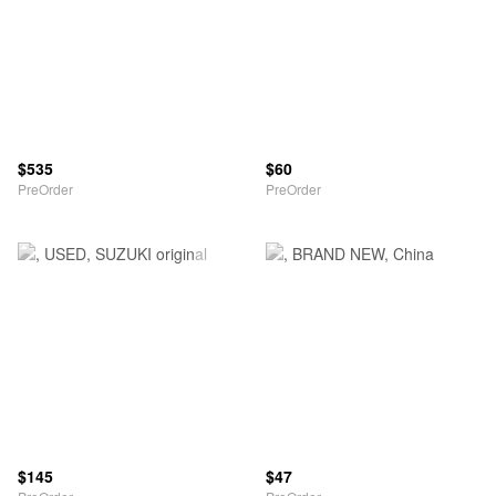
$535
$60
PreOrder
PreOrder
$145
$47