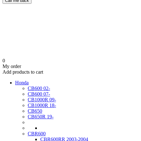
Call me back
0
My order
Add products to cart
Honda
CB600 02-
CB600 07-
CB1000R 09-
CB1000R 18-
CB650
CB650R 19-
CBR600
CBR600RR 2003-2004