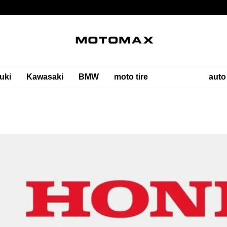
uki
Kawasaki
BMW
moto tire
auto