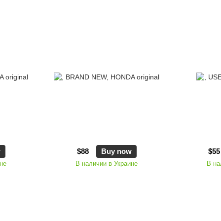
w
$88
Buy now
$55
не
В наличии в Украине
В на