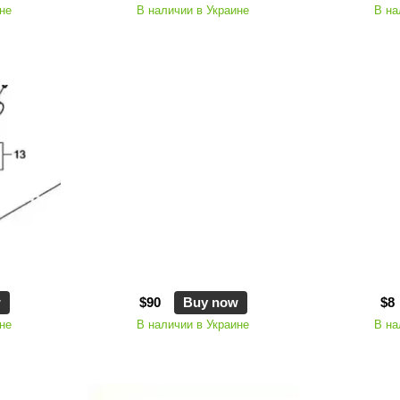
не
В наличии в Украине
В на
w
$90
Buy now
$8
не
В наличии в Украине
В на