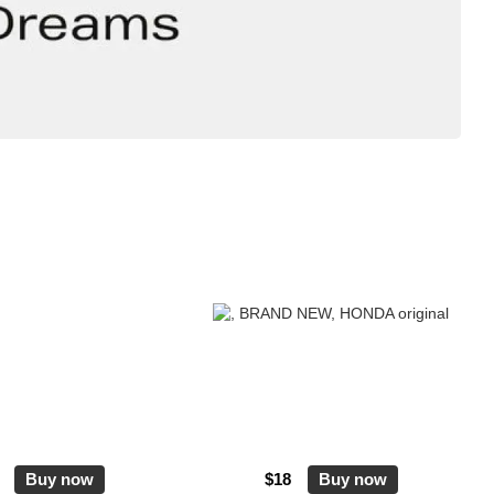
Buy now
$18
Buy now