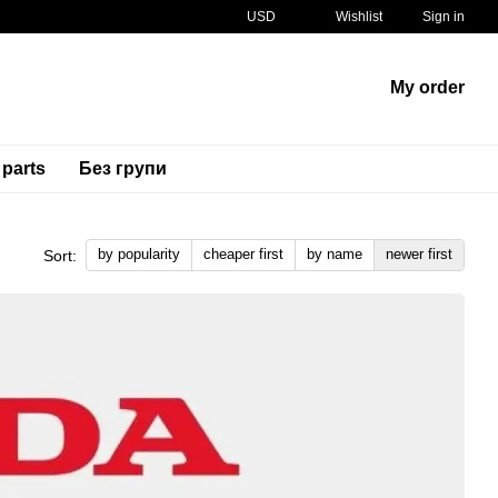
USD
Wishlist
Sign in
My order
 parts
Без групи
by popularity
cheaper first
by name
newer first
Sort: