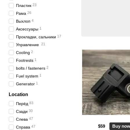
23
Пластик
26
Рама
4
Выхлоп
1
Аксессуары
17
Прокладки, сальники
21
Управление
2
Cooling
1
Footrests
2
bolts / fasteners
1
Fuel system
1
Generator
Location
83
Пepёд
30
Сзади
47
Слева
$59
Buy no
47
Справа