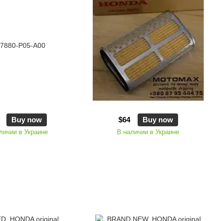
Buy now
$64
Buy now
личии в Украине
В наличии в Украине