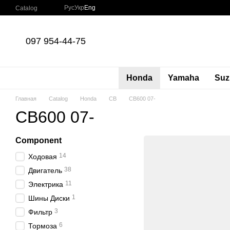
Skip to main content
Рус
Укр
Eng
Catalog
097 954-44-75
Honda
Yamaha
Suz
Главная
Catalog
Honda
CB
CB600 07-
CB600 07-
Component
14
Ходовая
38
Двигатель
11
Электрика
1
Шины Диски
3
Фильтр
6
Тормоза