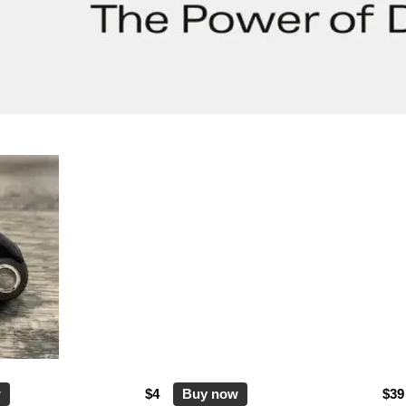
w
$4
Buy now
$39