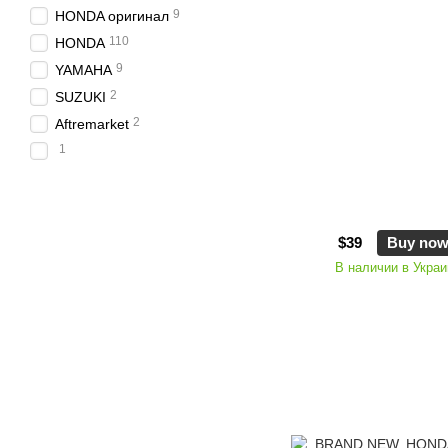
9
HONDA оригинал
110
HONDA
9
YAMAHA
2
SUZUKI
2
Aftremarket
1
$39
Buy no
В наличии в Украи