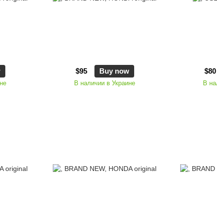
w
$95
Buy now
$80
не
В наличии в Украине
В на