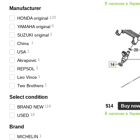
В наличии в Украи
Manufacturer
120
HONDA original
9
YAMAHA original
2
SUZUKI original
1
China
1
USA
1
Akrapovic
3
REPSOL
1
Leo Vince
1
Two Brothers
Select condition
$14
Buy no
118
BRAND NEW
В наличии в Украи
18
USED
Brand
1
MICHELIN