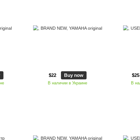
w
$22
Buy now
$25
не
В наличии в Украине
В на