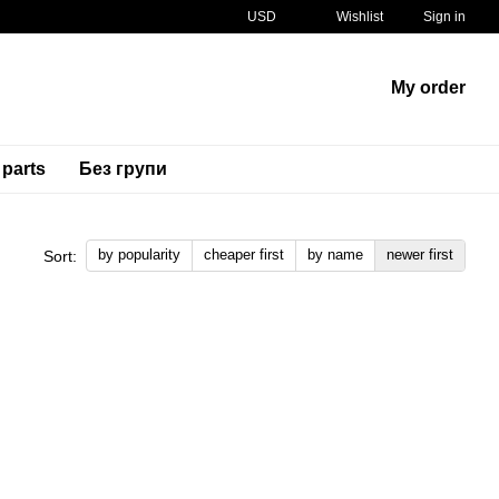
USD
Wishlist
Sign in
My order
 parts
Без групи
by popularity
cheaper first
by name
newer first
Sort: