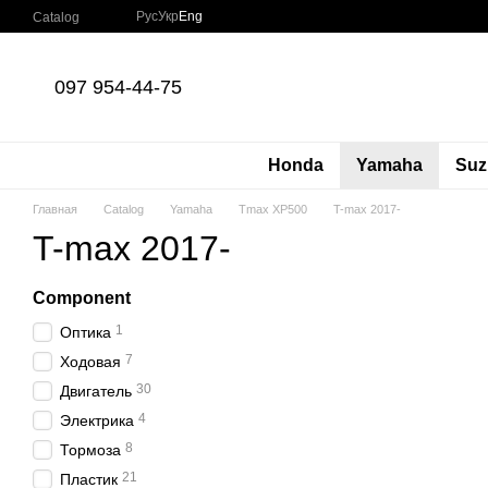
Skip to main content
Рус
Укр
Eng
Catalog
097 954-44-75
Honda
Yamaha
Suz
Главная
Catalog
Yamaha
Tmax XP500
T-max 2017-
T-max 2017-
Component
1
Оптика
7
Ходовая
30
Двигатель
4
Электрика
8
Тормоза
21
Пластик