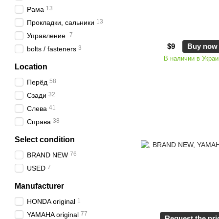
13
Рама
13
Прокладки, сальники
7
Управление
$9
Buy now
3
bolts / fasteners
В наличии в Украи
Location
58
Пepёд
32
Сзади
41
Слева
38
Справа
Select condition
76
BRAND NEW
7
USED
Manufacturer
1
HONDA original
77
YAMAHA original
Request the pri