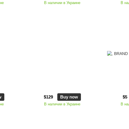
не
В наличии в Украине
В на
w
$129
Buy now
$5
не
В наличии в Украине
В на