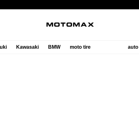
uki
Kawasaki
BMW
moto tire
auto