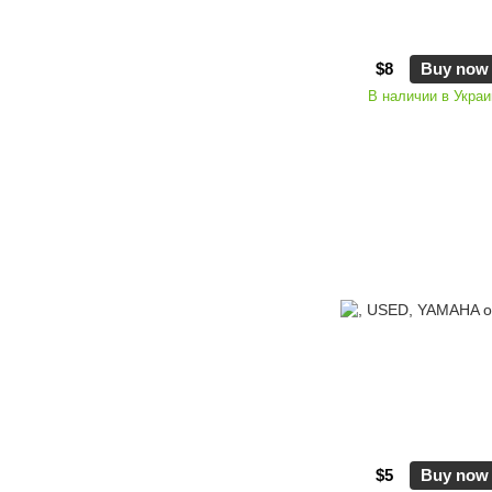
$8
Buy now
В наличии в Украи
$5
Buy now