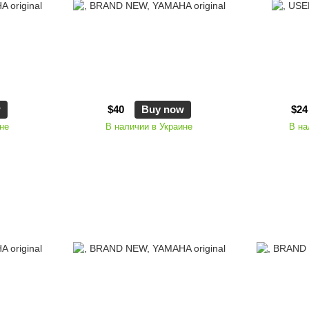
w
$40
Buy now
$24
не
В наличии в Украине
В на