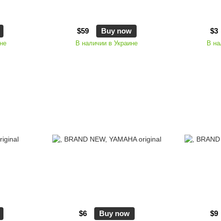
$59
Buy now
$3
не
В наличии в Украине
В на
$6
Buy now
$9