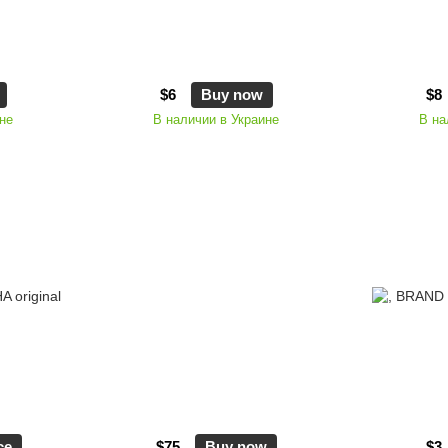
$6
Buy now
$8
не
В наличии в Украине
В на
ce
$75
Buy now
$3