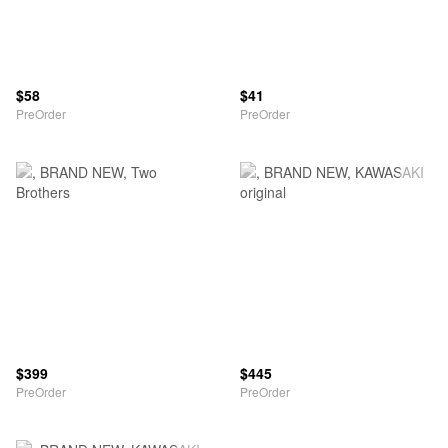
$58
$41
PreOrder
PreOrder
$399
$445
PreOrder
PreOrder