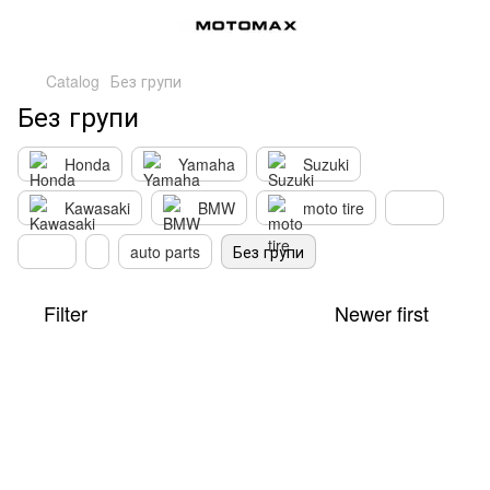
Catalog
Без групи
Без групи
Honda
Yamaha
Suzuki
Kawasaki
BMW
moto tire
auto parts
Без групи
Filter
Newer first