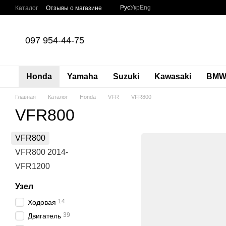
Перейти к основному контенту
Рус
Укр
Eng
Каталог
Отзывы о магазине
097 954-44-75
Honda
Yamaha
Suzuki
Kawasaki
BM
Главная
Каталог
Honda
VFR
VFR800
VFR800
VFR800
VFR800 2014-
VFR1200
Узел
14
Ходовая
39
Двигатель