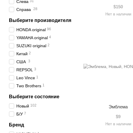
31
Слева
$150
28
Справа
Нет в наличии
Выберите производителя
96
HONDA original
4
YAMAHA original
2
SUZUKI original
2
Китай
3
США
3
REPSOL
1
Leo Vince
1
Two Brothers
Выберите состояние
102
Новый
Эмблема
7
Б/У
$9
Нет в наличии
Бренд