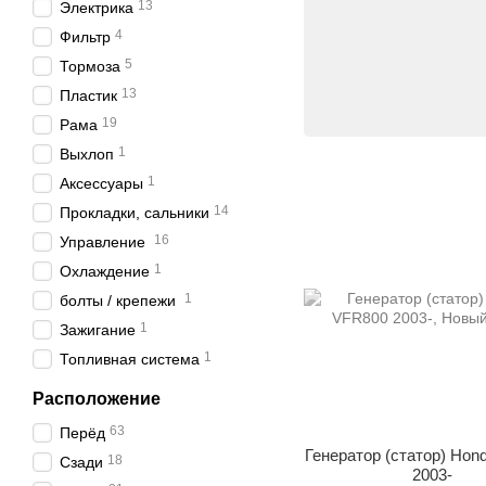
13
Электрика
4
Фильтр
5
Тормоза
13
Пластик
19
Рама
1
Выхлоп
1
Аксессуары
14
Прокладки, сальники
16
Управление
1
Охлаждение
1
болты / крепежи
1
Зажигание
1
Топливная система
Расположение
63
Пepёд
Генератор (статор) Hon
18
Сзади
2003-