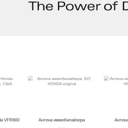
da VFR800
Антена иммобилайзера
Антен