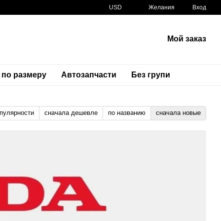
USD
Желания
Вход
Мой заказ
 по размеру
Автозапчасти
Без групи
опулярности
сначала дешевле
по названию
сначала новые