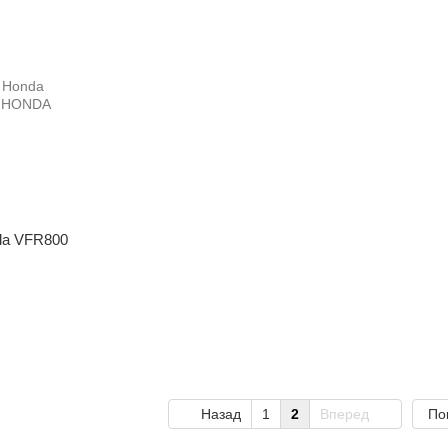
da VFR800
Назад
1
2
Вперед
По