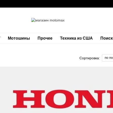
W
Мотошины
Прочее
Техника из США
Поиск
по п
Сортировка: