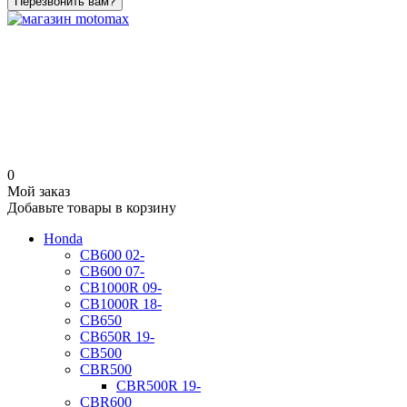
Перезвонить вам?
0
Мой заказ
Добавьте товары в корзину
Honda
CB600 02-
CB600 07-
CB1000R 09-
CB1000R 18-
CB650
CB650R 19-
CB500
CBR500
CBR500R 19-
CBR600