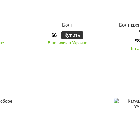
Болт
Болт кре
$6
Купить
$8
не
В наличии в Украине
В на