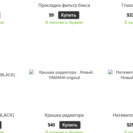
Прокладка фильтр бокса
Глазо
$9
Купить
$3
не
В наличии в Украине
В на
BLACK)
Крышка радиатора
Натяжите
$40
Купить
$2
не
В наличии в Украине
В на