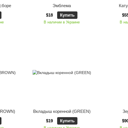
 сборе
Эмблема
Кату
$18
Купить
$5
не
В наличии в Украине
В на
(BROWN)
Вкладыш коренной (GREEN)
Зе
$19
Купить
$9
не
В наличии в Украине
В на