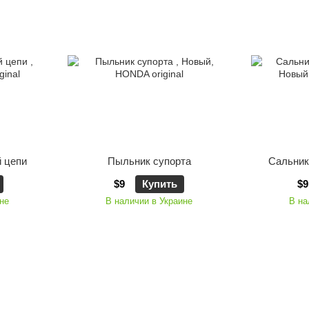
 цепи
Пыльник супорта
Сальник
$9
Купить
$9
не
В наличии в Украине
В на