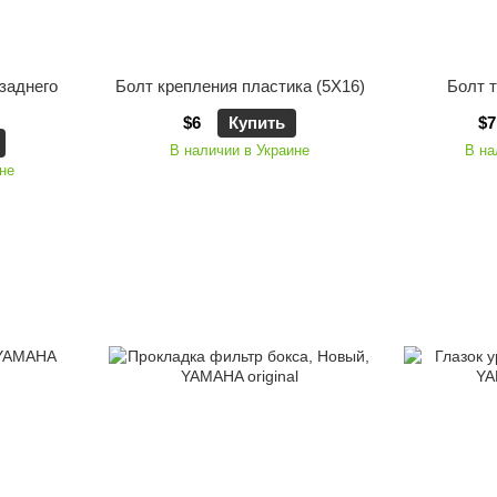
заднего
Болт крепления пластика (5X16)
Болт т
$6
Купить
$7
В наличии в Украине
В на
не