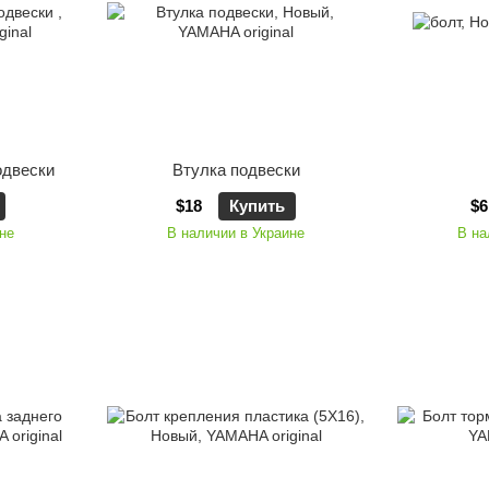
одвески
Втулка подвески
$18
Купить
$6
не
В наличии в Украине
В на