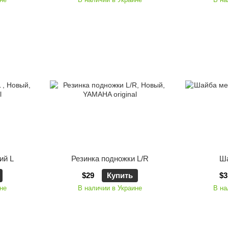
ий L
Резинка подножки L/R
Ша
$29
Купить
$3
не
В наличии в Украине
В на