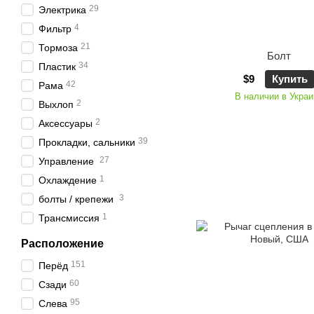
29
Электрика
4
Фильтр
21
Тормоза
Болт
34
Пластик
$9
Купить
42
Рама
В наличии в Украи
2
Выхлоп
2
Аксессуары
39
Прокладки, сальники
27
Управление
1
Охлаждение
3
болты / крепежи
1
Трансмиссия
Расположение
151
Пepёд
60
Сзади
95
Слева