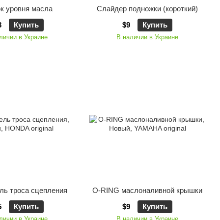
к уровня масла
Слайдер подножки (короткий)
3
Купить
$9
Купить
личии в Украине
В наличии в Украине
ль троса сцепления
O-RING маслоналивной крышки
5
Купить
$9
Купить
личии в Украине
В наличии в Украине