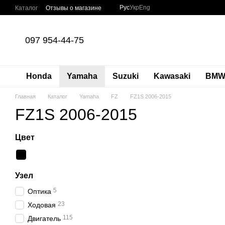
Перейти к основному контенту
Рус
Укр
Eng
Каталог
Отзывы о магазине
097 954-44-75
Honda
Yamaha
Suzuki
Kawasaki
BM
Главная
Каталог
Yamaha
FZ
FZ1S 2006-2015
FZ1S 2006-2015
Цвет
Узел
5
Оптика
23
Ходовая
115
Двигатель