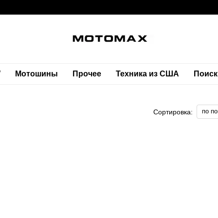
W
Мотошины
Прочее
Техника из США
Поиск
по п
Сортировка: