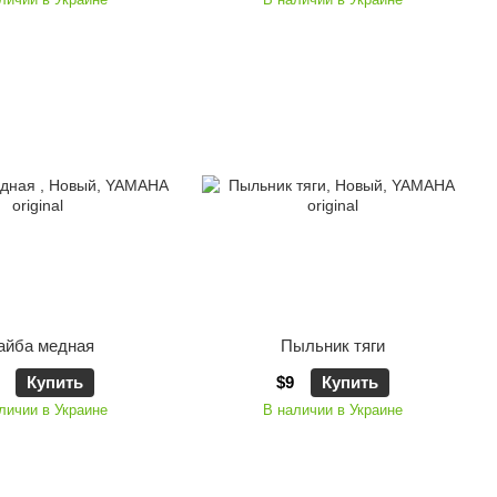
йба медная
Пыльник тяги
Купить
$9
Купить
личии в Украине
В наличии в Украине