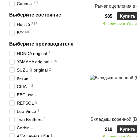
97
Справа
Рычаг сцепления в
Выберите состояние
$85
Купить
В наличии в Украи
216
Новый
48
Б/У
Выберите производителя
3
HONDA original
234
YAMAHA original
2
SUZUKI original
4
Китай
14
США
1
EBC usa
3
REPSOL
1
Leo Vince
Вкладыш коренной 
1
Two Brothers
1
Corbin
$19
Купить
1
ASV Levers USA
В наличии в Украи