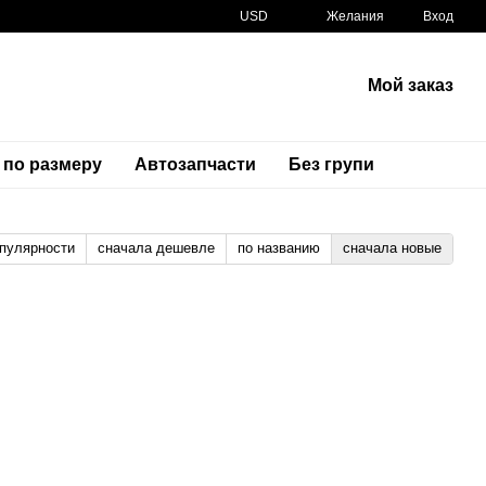
USD
Желания
Вход
Мой заказ
 по размеру
Автозапчасти
Без групи
опулярности
сначала дешевле
по названию
сначала новые