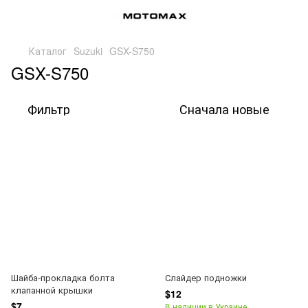
Каталог
Suzuki
GSX-S750
GSX-S750
Фильтр
Сначала новые
Шайба-прокладка болта
Слайдер подножки
клапанной крышки
$12
$7
В наличии в Украине