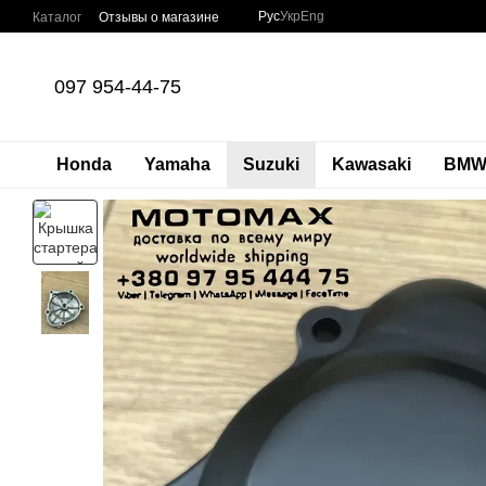
Перейти к основному контенту
Рус
Укр
Eng
Каталог
Отзывы о магазине
097 954-44-75
Honda
Yamaha
Suzuki
Kawasaki
BM