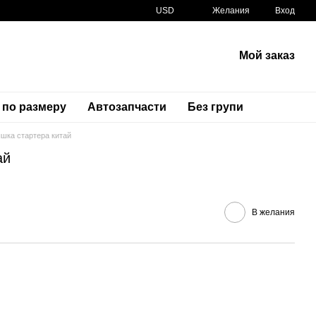
USD
Желания
Вход
Мой заказ
 по размеру
Автозапчасти
Без групи
шка стартера китай
ай
Артикул
29YF025
В желания