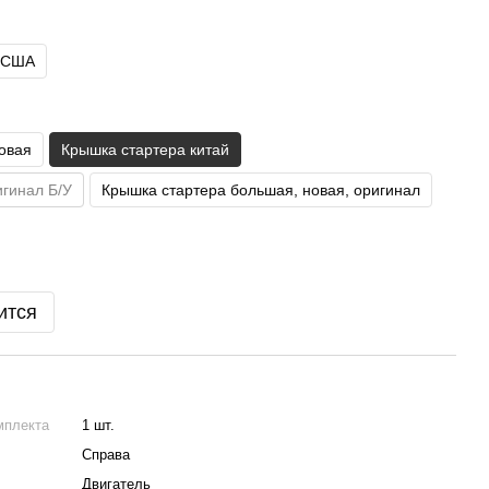
США
овая
Крышка стартера китай
игинал Б/У
Крышка стартера большая, новая, оригинал
ится
мплекта
1 шт.
Справа
Двигатель