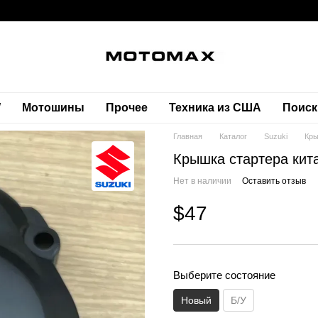
W
Мотошины
Прочее
Техника из США
Поиск
Главная
Каталог
Suzuki
Кры
Крышка стартера кит
Нет в наличии
Оставить отзыв
$47
Выберите состояние
Новый
Б/У