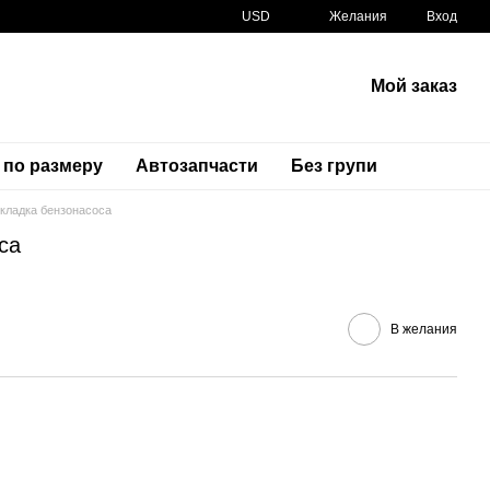
USD
Желания
Вход
Мой заказ
 по размеру
Автозапчасти
Без групи
кладка бензонасоса
са
Артикул
17574-MN5-000
В желания