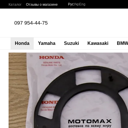
Перейти к основному контенту
Рус
Укр
Eng
Каталог
Отзывы о магазине
097 954-44-75
Honda
Yamaha
Suzuki
Kawasaki
BM