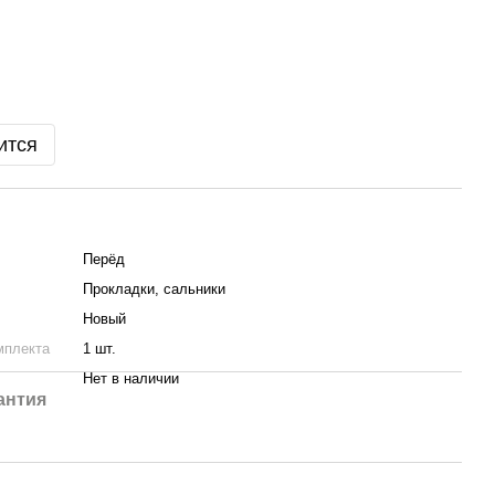
ится
Пepёд
Прокладки, сальники
Новый
мплекта
1 шт.
Нет в наличии
антия