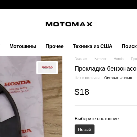
W
Мотошины
Прочее
Техника из США
Поиск
Главная
Каталог
Honda
Про
Прокладка бензонасо
Нет в наличии
Оставить отзыв
$18
Выберите состояние
Новый