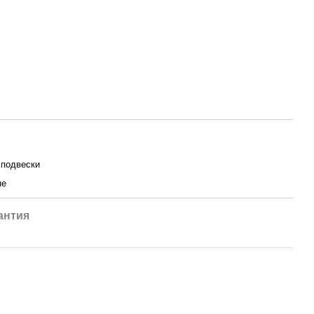
 подвески
не
антия