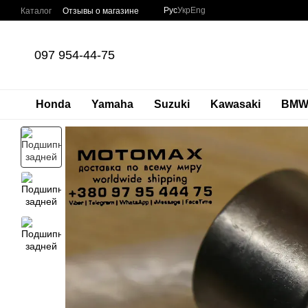
Перейти к основному контенту
Рус
Укр
Eng
Каталог
Отзывы о магазине
097 954-44-75
Honda
Yamaha
Suzuki
Kawasaki
BM