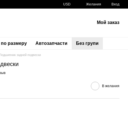
USD
Желания
Вход
Мой заказ
 по размеру
Автозапчасти
Без групи
Подшипник задней подвески
одвески
Артикул
93317-52865-00 93317-52897-00 933175289700
зыв
В желания