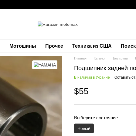
W
Мотошины
Прочее
Техника из США
Поиск
Главная
Каталог
Без групи
Подшипник задней п
В наличии в Украине
Оставить от
$55
Выберите состояние
Новый