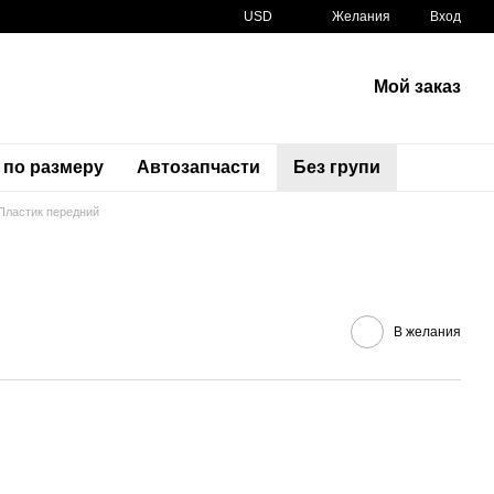
USD
Желания
Вход
Мой заказ
 по размеру
Автозапчасти
Без групи
Пластик передний
Артикул
64230-MJE-D40
В желания