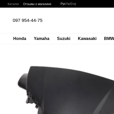
Перейти к основному контенту
Рус
Укр
Eng
Каталог
Отзывы о магазине
097 954-44-75
Honda
Yamaha
Suzuki
Kawasaki
BM