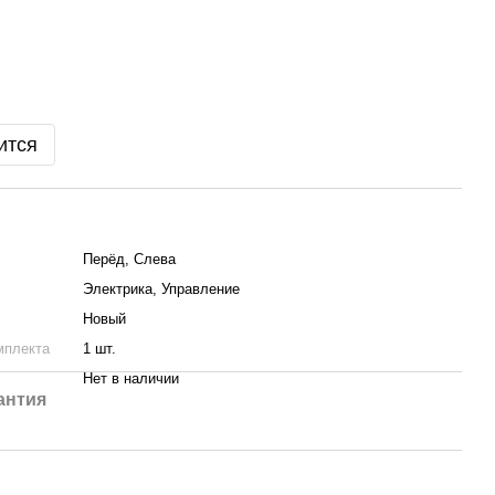
ится
Пepёд, Слева
Электрика, Управление
Новый
мплекта
1 шт.
Нет в наличии
антия