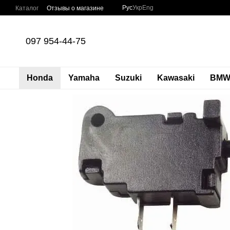
Перейти к основному контенту
Рус
Укр
Eng
Каталог
Отзывы о магазине
097 954-44-75
Honda
Yamaha
Suzuki
Kawasaki
BM