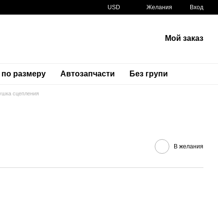
USD
Желания
Вход
Мой заказ
 по размеру
Автозапчасти
Без групи
ушка сцепления
Артикул
35335-MCJ-750 35335-MCJ-751
В желания