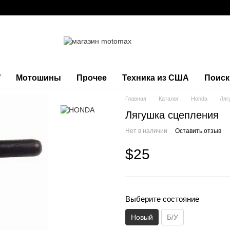
W
Мотошины
Прочее
Техника из США
Поиск
Главная
Каталог
Honda
Ляг
Лягушка сцепления
Нет в наличии
Оставить отзыв
$25
Выберите состояние
Новый
Б/У