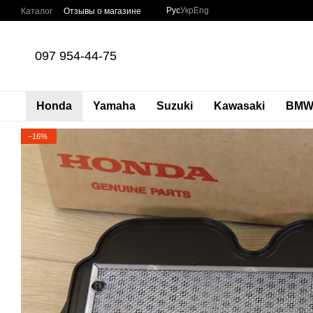
Перейти к основному контенту
Рус
Укр
Eng
Каталог
Отзывы о магазине
097 954-44-75
Honda
Yamaha
Suzuki
Kawasaki
BM
−16%