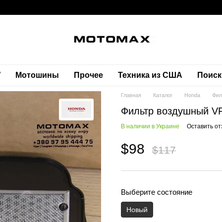
W
Мотошины
Прочее
Техника из США
Поиск
Главная
Каталог
Honda
Фил
Фильтр воздушный V
В наличии в Украине
Оставить от
$98
$117
Выберите состояние
Новый