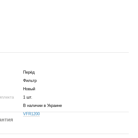
Пepёд
Фильтр
Новый
мплекта
1 шт.
В наличии в Украине
VFR1200
антия