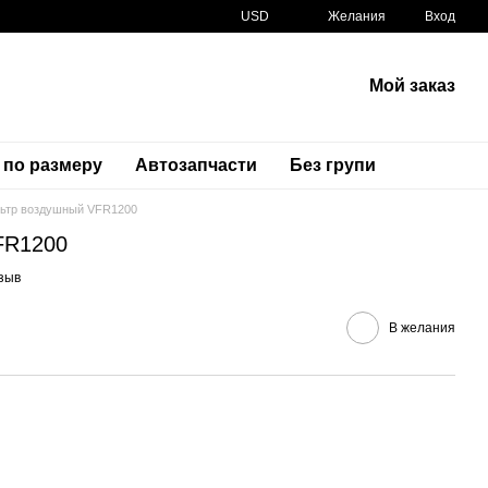
USD
Желания
Вход
Мой заказ
 по размеру
Автозапчасти
Без групи
ьтр воздушный VFR1200
FR1200
Артикул
17210-MGH-640
зыв
В желания