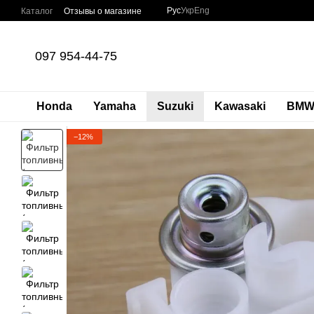
Перейти к основному контенту
Рус
Укр
Eng
Каталог
Отзывы о магазине
097 954-44-75
Honda
Yamaha
Suzuki
Kawasaki
BM
−12%