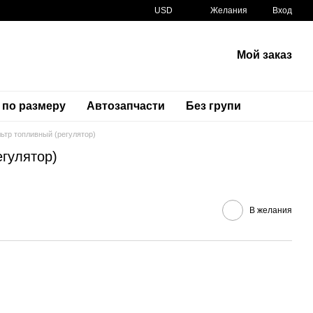
USD
Желания
Вход
Мой заказ
 по размеру
Автозапчасти
Без групи
ьтр топливный (регулятор)
егулятор)
Артикул
15610-27G00 15610-27G00-0000
В желания