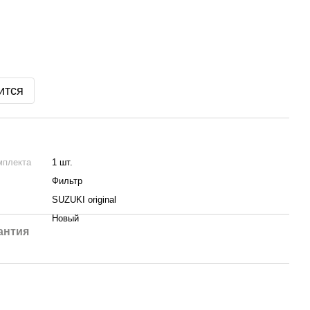
ится
мплекта
1 шт.
Фильтр
SUZUKI original
Новый
антия