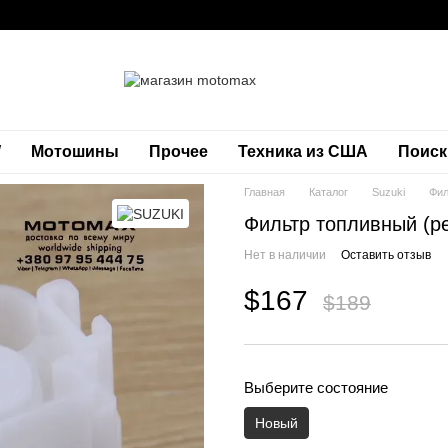
W
Мотошины
Прочее
Техника из США
Поиск
Главная
Каталог
Suzuki
Фил
Фильтр топливный (р
Нет в наличии
Оставить отзыв
$167
$189
Выберите состояние
Новый