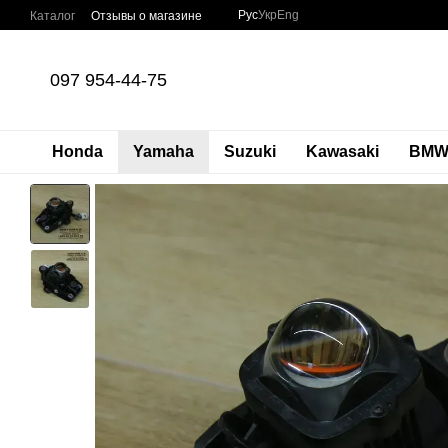
Перейти к основному контенту
Рус
Укр
Eng
Каталог
Отзывы о магазине
097 954-44-75
Honda
Yamaha
Suzuki
Kawasaki
BM