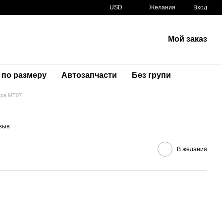
USD
Желания
Вход
Мой заказ
 по размеру
Автозапчасти
Без групи
ра MT07
Артикул
BAT-84300-00-00
зыв
В желания