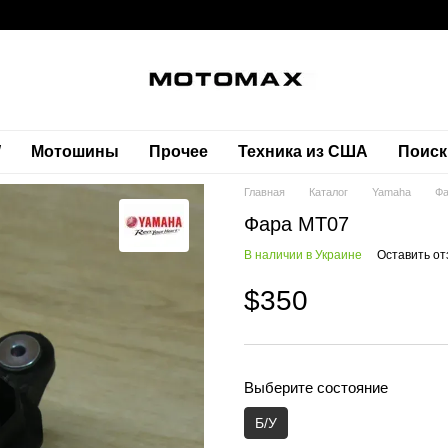
W
Мотошины
Прочее
Техника из США
Поиск
Главная
Каталог
Yamaha
Фа
Фара MT07
В наличии в Украине
Оставить от
$350
Выберите состояние
Б/У