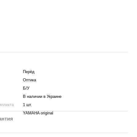
Пepёд
Оптика
Б/У
В наличии в Украине
мплекта
1 шт.
YAMAHA original
антия