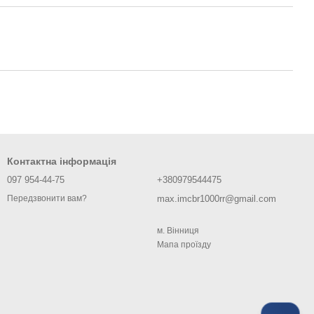
Контактна інформація
097 954-44-75
+380979544475
max.imcbr1000rr@gmail.com
Передзвонити вам?
м. Вiнниця
Мапа проїзду