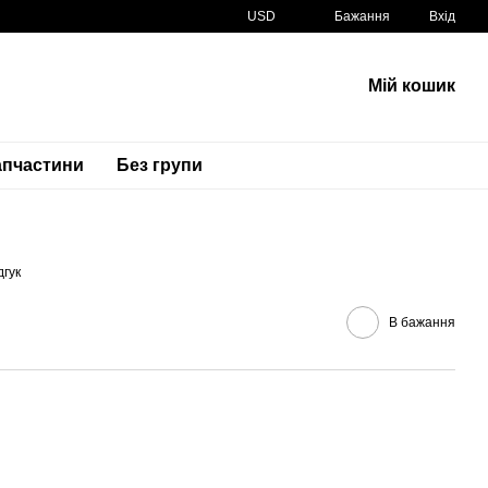
USD
Бажання
Вхід
Мій кошик
апчастини
Без групи
Артикул
32101-MFL-000
дгук
В бажання