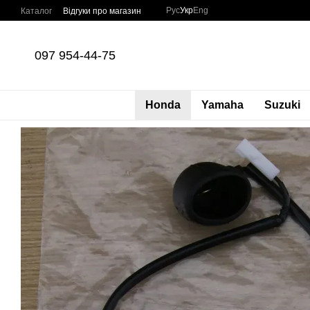
Перейти до основного контенту
Рус
Укр
Eng
Каталог
Відгуки про магазин
097 954-44-75
Honda
Yamaha
Suzuki