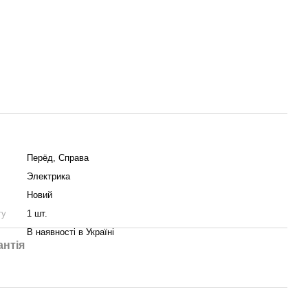
Пepёд, Справа
Электрика
Новий
ту
1 шт.
В наявності в Україні
антія