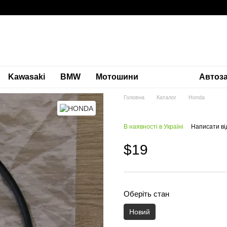
Kawasaki
BMW
Мотошини
Автоз
Головна
Каталог
Honda
В наявності в Україні
Написати ві
$19
Оберіть стан
Новий