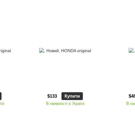
$133
Купити
$4
їні
В наявності в Україні
В на