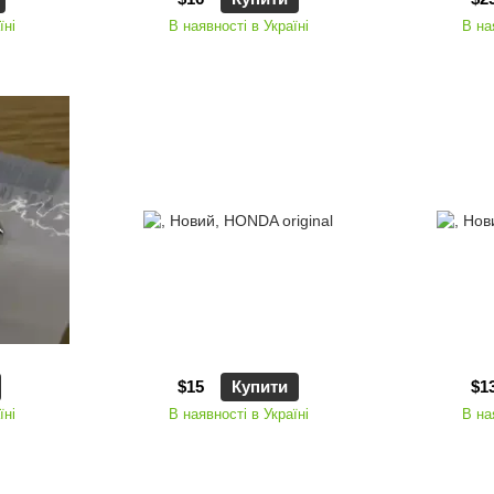
їні
В наявності в Україні
В на
$15
Купити
$1
їні
В наявності в Україні
В на