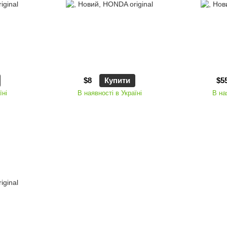
$8
Купити
$5
їні
В наявності в Україні
В на