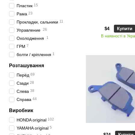
15
Пластик
23
Рама
11
Прокладки, сальники
$4
Купити
26
Управление
В наявності в Укра
1
Охолодження
7
ГРМ
1
болти / кріплення
Розташування
69
Пepёд
28
Сзади
38
Слева
44
Справа
Виробник
102
HONDA original
5
YAMAHA original
$74
Купити