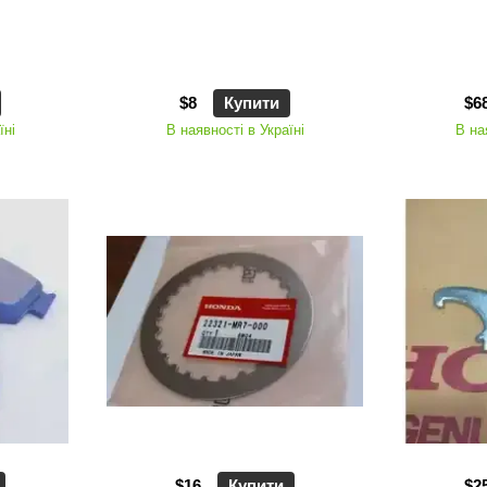
$8
Купити
$6
їні
В наявності в Україні
В на
$16
Купити
$2