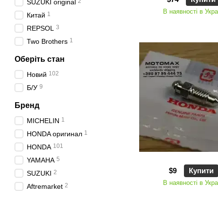
2
SUZUKI original
В наявності в Укра
1
Китай
3
REPSOL
1
Two Brothers
Оберіть стан
102
Новий
9
Б/У
Бренд
1
MICHELIN
1
HONDA оригинал
101
HONDA
5
YAMAHA
$9
Купити
2
SUZUKI
В наявності в Укра
2
Aftremarket