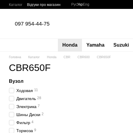
Перейти до основного контенту
Рус
Укр
Eng
Каталог
Відгуки про магазин
097 954-44-75
Honda
Yamaha
Suzuki
Головна
Каталог
Honda
CBR
CBR600
CBR650F
CBR650F
Вузол
11
Ходовая
28
Двигатель
7
Электрика
2
Шины Диски
4
Фильтр
9
Тормоза