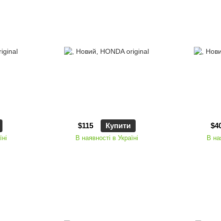
$115
Купити
$4
їні
В наявності в Україні
В на