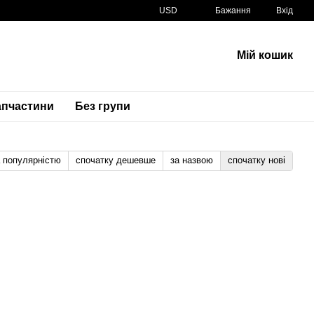
USD
Бажання
Вхід
Мій кошик
апчастини
Без групи
а популярністю
спочатку дешевше
за назвою
спочатку нові