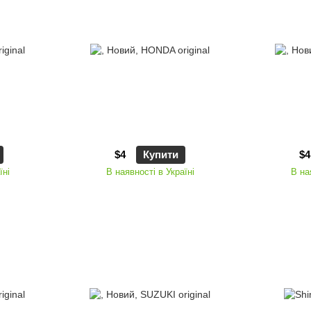
$4
Купити
$4
їні
В наявності в Україні
В на