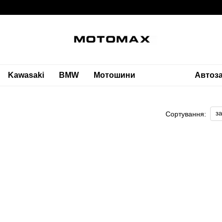
Kawasaki
BMW
Мотошини
Автоз
з
Сортування: