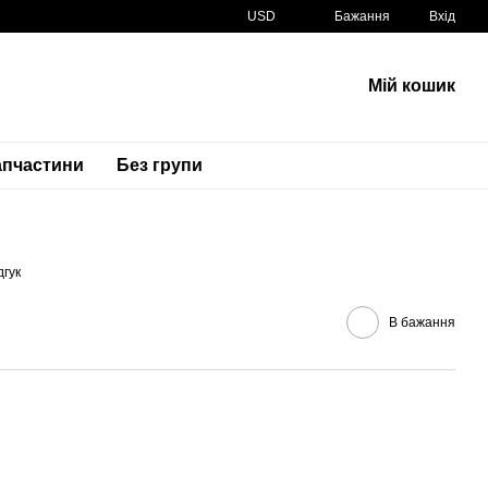
USD
Бажання
Вхід
Мій кошик
апчастини
Без групи
Артикул
61311-14J00-0000
дгук
В бажання