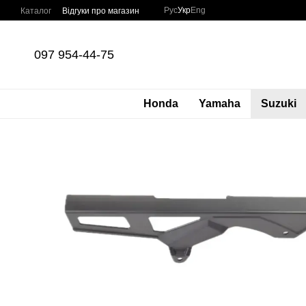
Перейти до основного контенту
Рус
Укр
Eng
Каталог
Відгуки про магазин
097 954-44-75
Honda
Yamaha
Suzuki