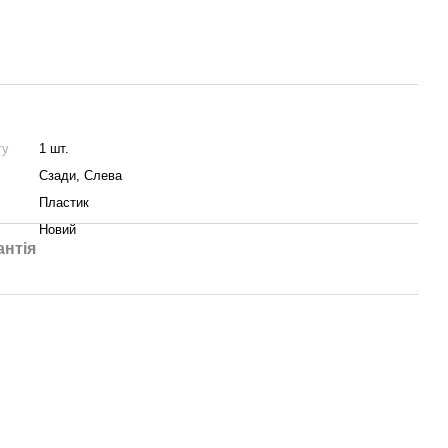
ту
1 шт.
Сзади, Слева
Пластик
Новий
антія