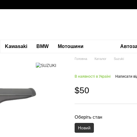
Kawasaki
BMW
Мотошини
Автоз
Головна
Каталог
Suzuki
В наявності в Україні
Написати ві
$50
Оберіть стан
Новий