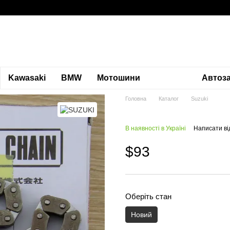
Kawasaki
BMW
Мотошини
Автоз
Головна
Каталог
Suzuki
В наявності в Україні
Написати ві
$93
Оберіть стан
Новий