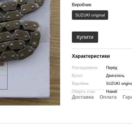
Виробник
SUZUKI original
Купити
Характеристики
Розташування
Пepёд
Вузол
Двигатель
Виробник
SUZUKI origina
Оберіть стан
Новий
Доставка
Оплата
Гар