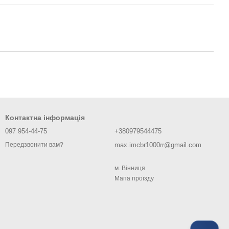
Контактна інформація
097 954-44-75
+380979544475
max.imcbr1000rr@gmail.com
Передзвонити вам?
м. Вiнниця
Мапа проїзду