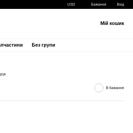
USD
Бажання
Вхід
Мій кошик
апчастини
Без групи
Артикул
12760-19F01-0000 12760-19F00-0000
дгук
В бажання