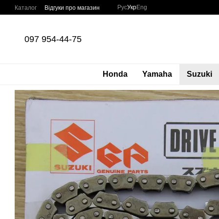
Перейти до основного контенту
Рус
Укр
Eng
Каталог
Відгуки про магазин
097 954-44-75
Honda
Yamaha
Suzuki