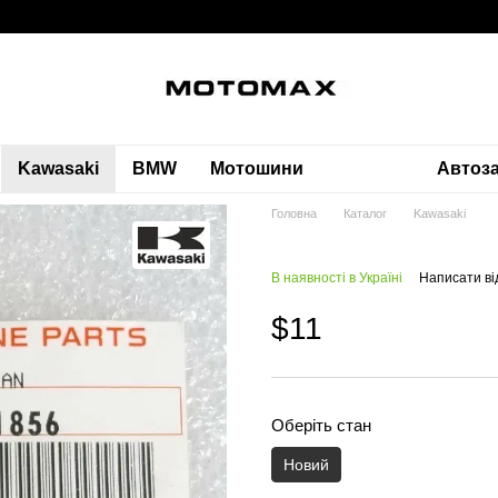
Kawasaki
BMW
Мотошини
Автоз
Головна
Каталог
Kawasaki
В наявності в Україні
Написати ві
$11
Оберіть стан
Новий