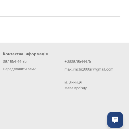
Контактна інформація
097 954-44-75
+380979544475
max.imcbr1000rr@gmail.com
Передзвонити вам?
м. Вiнниця
Мапа проїзду