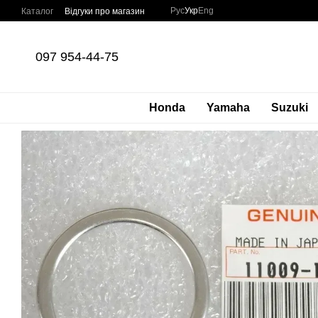
Перейти до основного контенту
Рус
Укр
Eng
Каталог
Відгуки про магазин
097 954-44-75
Honda
Yamaha
Suzuki