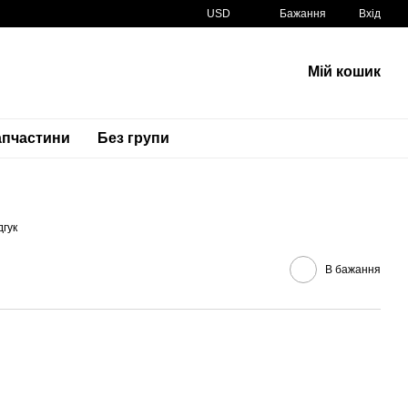
USD
Бажання
Вхід
Мій кошик
апчастини
Без групи
Артикул
11009-1856 110091856
дгук
В бажання