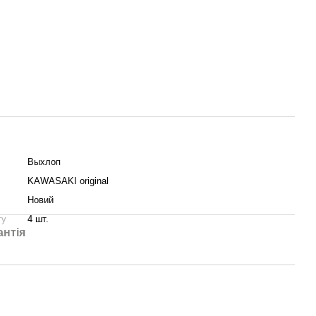
Выхлоп
KAWASAKI original
Новий
ту
4 шт.
антія