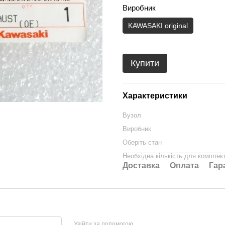
Виробник
KAWASAKI original
Купити
Характеристики
Вузол
Виробник
Оберіть стан
Необхідна кількість для комплек
Доставка
Оплата
Гар
Увійти за допомогою