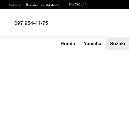
Перейти до основного контенту
Рус
Укр
Eng
Каталог
Відгуки про магазин
097 954-44-75
Honda
Yamaha
Suzuki