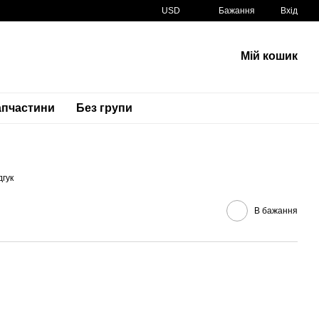
USD
Бажання
Вхід
Мій кошик
апчастини
Без групи
Артикул
36620-21H00-0000
дгук
В бажання