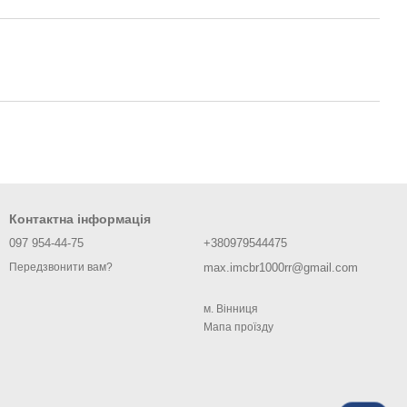
Контактна інформація
097 954-44-75
+380979544475
max.imcbr1000rr@gmail.com
Передзвонити вам?
м. Вiнниця
Мапа проїзду