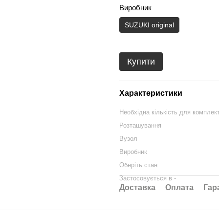
Виробник
SUZUKI original
Купити
Характеристики
Необхідна кількість для комплек
Розташування
Вузол
Виробник
Оберіть стан
Застосовується в -
Доставка
Оплата
Гар