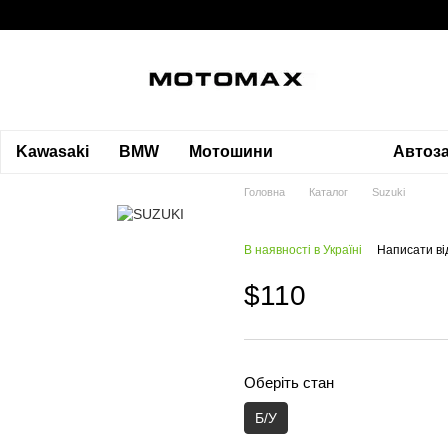
Kawasaki
BMW
Мотошини
Автоз
Головна
Каталог
Suzuki
В наявності в Україні
Написати ві
$110
Оберіть стан
Б/У