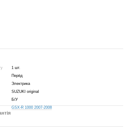
ту
1 шт.
Пepёд
Электрика
SUZUKI original
Б/У
GSX-R 1000 2007-2008
антія