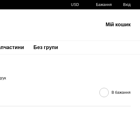
USD
Бажання
Вхід
Мій кошик
апчастини
Без групи
Артикул
32190-0636-18R 32190063618R
дгук
В бажання