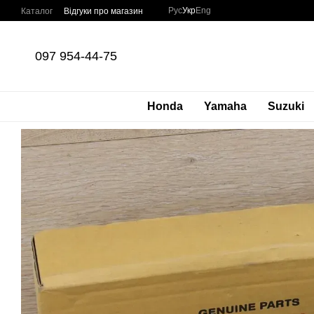
Перейти до основного контенту
Рус
Укр
Eng
Каталог
Відгуки про магазин
097 954-44-75
Honda
Yamaha
Suzuki