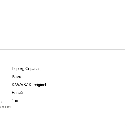
Пepёд, Справа
Рама
KAWASAKI original
Новий
ту
1 шт.
антія