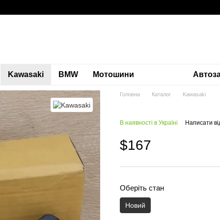
Kawasaki
BMW
Мотошини
Автоз
Головна
Каталог
Kawasaki
В наявності в Україні
Написати ві
$167
Оберіть стан
Новий