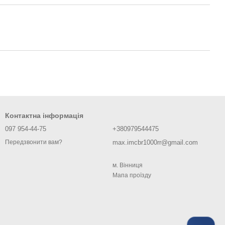
Контактна інформація
097 954-44-75
+380979544475
max.imcbr1000rr@gmail.com
Передзвонити вам?
м. Вiнниця
Мапа проїзду