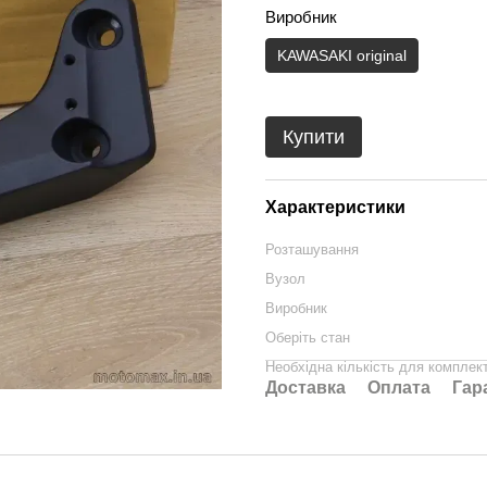
Виробник
KAWASAKI original
Купити
Характеристики
Розташування
Вузол
Виробник
Оберіть стан
Необхідна кількість для комплек
Доставка
Оплата
Гар