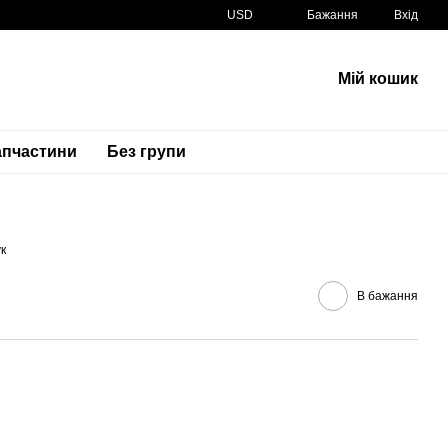
USD
Бажання
Вхід
Мій кошик
апчастини
Без групи
Артикул
32190-0250-18R 32190025018R
к
В бажання