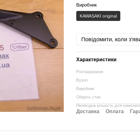
Виробник
KAWASAKI original
Повідомити, коли з'яв
Характеристики
Розташування
Вузол
Виробник
Оберіть стан
Необхідна кількість для комплек
Доставка
Оплата
Гар