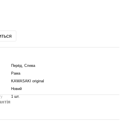
иться
Пepёд, Слева
Рама
KAWASAKI original
Новий
ту
1 шт.
антія