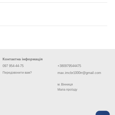
Контактна інформація
097 954-44-75
+380979544475
max.imcbr1000rr@gmail.com
Передзвонити вам?
м. Вiнниця
Мапа проїзду