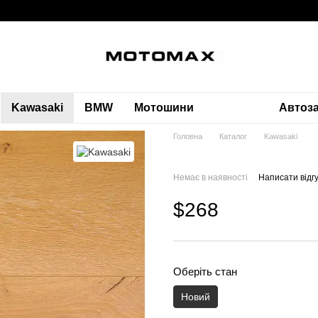
Kawasaki
BMW
Мотошини
Автоз
Головна
Каталог
Kawasaki
Немає в наявності
Написати відгу
$268
Оберіть стан
Новий