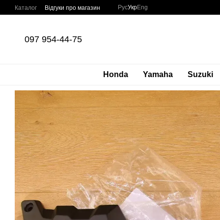
Перейти до основного контенту
Рус
Укр
Eng
Каталог
Відгуки про магазин
097 954-44-75
Honda
Yamaha
Suzuki