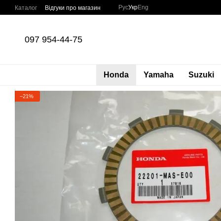
Перейти до основного контенту
Рус
Укр
Eng
Каталог
Відгуки про магазин
097 954-44-75
Honda
Yamaha
Suzuki
−21%