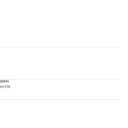
країні
антія