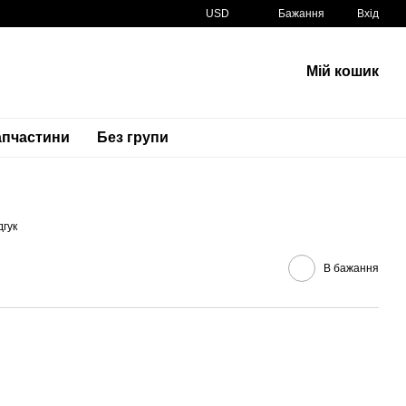
USD
Бажання
Вхід
Мій кошик
апчастини
Без групи
Артикул
22201-MAS-E00
дгук
В бажання