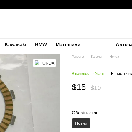
Kawasaki
BMW
Мотошини
Автоз
Головна
Каталог
Honda
В наявності в Україні
Написати ві
$15
$19
Оберіть стан
Новий