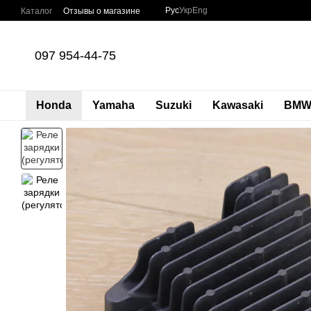
Перейти к основному контенту
Рус
Укр
Eng
Каталог
Отзывы о магазине
097 954-44-75
Honda
Yamaha
Suzuki
Kawasaki
BM