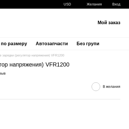
USD
Желания
Вход
Мой заказ
 по размеру
Автозапчасти
Без групи
е зарядки (регулятор напряжения) VFR1200
ятор напряжения) VFR1200
Артикул
31600-MGE-641
зыв
В желания