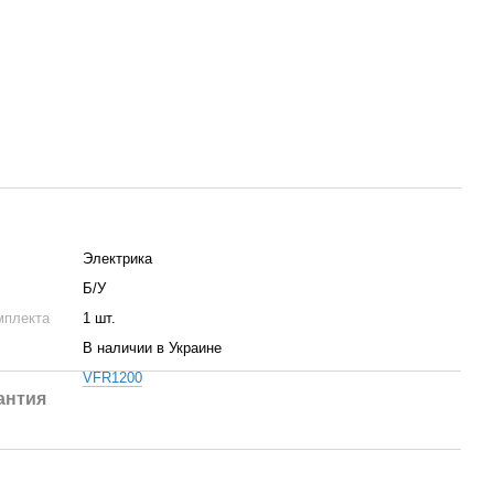
Электрика
Б/У
мплекта
1 шт.
В наличии в Украине
VFR1200
антия