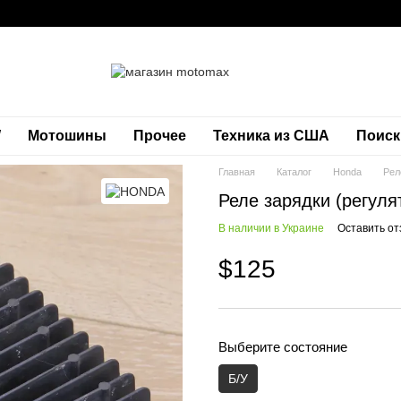
W
Мотошины
Прочее
Техника из США
Поиск
Главная
Каталог
Honda
Рел
Реле зарядки (регул
В наличии в Украине
Оставить от
$125
Выберите состояние
Б/У