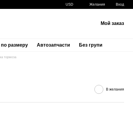
USD
Желания
Вход
Мой заказ
 по размеру
Автозапчасти
Без групи
ка тормоза
Артикул
46500-MJE-D00
В желания