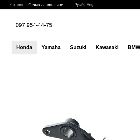
Перейти к основному контенту
Рус
Укр
Eng
Каталог
Отзывы о магазине
097 954-44-75
Honda
Yamaha
Suzuki
Kawasaki
BM