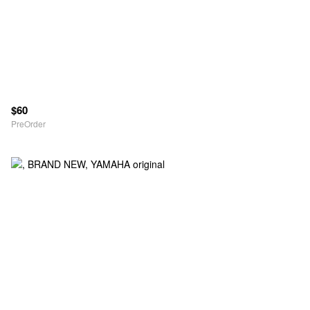
$60
PreOrder