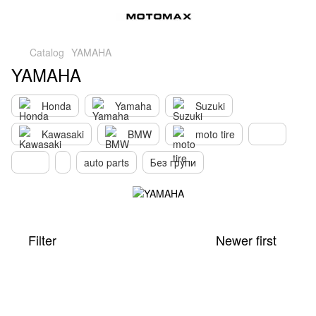
Catalog
YAMAHA
YAMAHA
Honda
Yamaha
Suzuki
Kawasaki
BMW
moto tire
auto parts
Без групи
Filter
Newer first